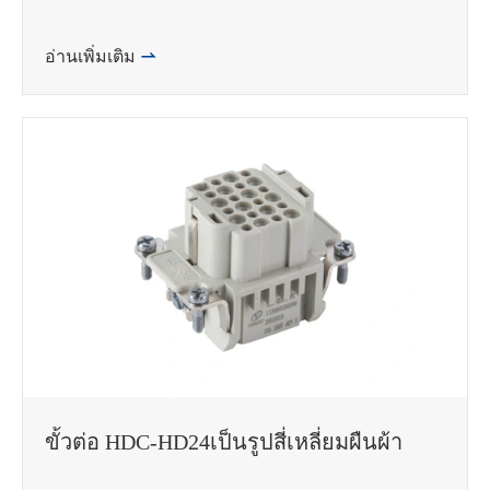
อ่านเพิ่มเติม

ขั้วต่อ HDC-HD24เป็นรูปสี่เหลี่ยมผืนผ้า