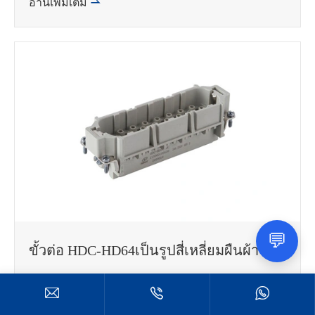
อ่านเพิ่มเติม

💬
ขั้วต่อ HDC-HD64เป็นรูปสี่เหลี่ยมผืนผ้า



อ่านเพิ่มเติม
