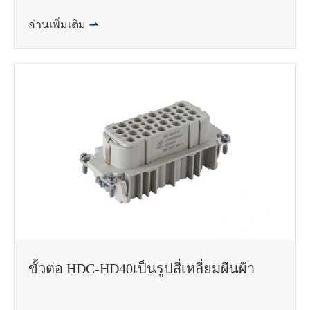
อ่านเพิ่มเติม

ขั้วต่อ HDC-HD40เป็นรูปสี่เหลี่ยมผืนผ้า