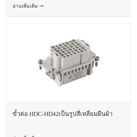
อ่านเพิ่มเติม

ขั้วต่อ HDC-HD42เป็นรูปสี่เหลี่ยมผืนผ้า