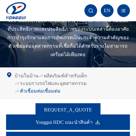
ด้านการขนส่งและอุตสาหกรรมที่ทันสมัย ระบบเหล่านี้ของ
EN


การเชื่อมต่ออุตสาหกรรม
มีบทบาทสำคัญในการเปิดรถไฟ
รถรางและเครื่องจักรกลหนักต่างๆในอุตสาหกรรม ในขณะ
ที่ประสิทธิภาพและประสิทธิภาพของระบบเหล่านี้ต้องอาศัย
การบำรุงรักษาและการอัพเกรดเป็นประจำความสำคัญของ
ตัวเชื่อมต่ออุตสาหกรรมที่เชื่อถือได้สำหรับรางไม่สามารถ
เครียดได้เพียงพอ
สำหรับผลิตภัณฑ์ HDC ที่ครอบคลุมโปรดคลิกที่นี่เพื่ออ้างอิง
บ้านในบ้าน
ผลิตภัณฑ์สำหรับเด็ก
ระบบรางรถไฟและอุตสาหกรรม
ตัวเชื่อมต่อเชื่อมต่อ
REQUEST_A_QUOTE

Yonggui HDC แนะนำสินค้า