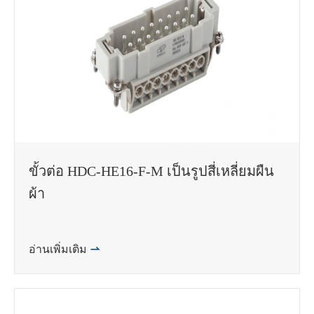
ขั้วต่อ HDC-HE16-F-M เป็นรูปสี่เหลี่ยมผืน
ผ้า
WhatsApp (如 +85291234567)
อ่านเพิ่มเติม

邮箱