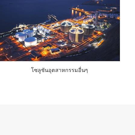
WhatsApp (如 +85291234567)
邮箱
โซลูชันอุตสาหกรรมอื่นๆ