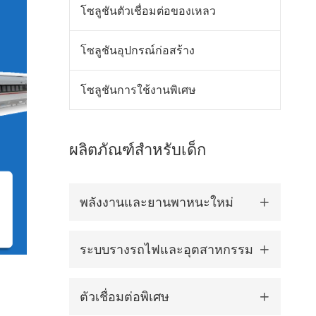
โซลูชันตัวเชื่อมต่อของเหลว
โซลูชันอุปกรณ์ก่อสร้าง
โซลูชันการใช้งานพิเศษ
ผลิตภัณฑ์สำหรับเด็ก
พลังงานและยานพาหนะใหม่

ระบบรางรถไฟและอุตสาหกรรม

ตัวเชื่อมต่อพิเศษ
