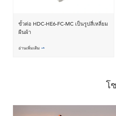
ขั้วต่อ HDC-HE6-FC-MC เป็นรูปสี่เหลี่ยม
ผืนผ้า
อ่านเพิ่มเติม

โซ