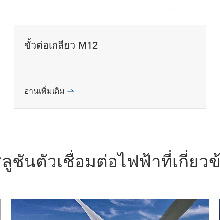
ขั้วต่อเกลียว M12
อ่านเพิ่มเติม

ลูชันตัวเชื่อมต่อไฟฟ้าที่เกี่ยวข