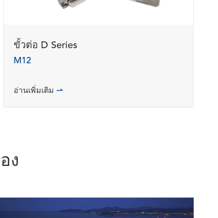
ขั้วต่อ D Series
M12
อ่านเพิ่มเติม

้อง