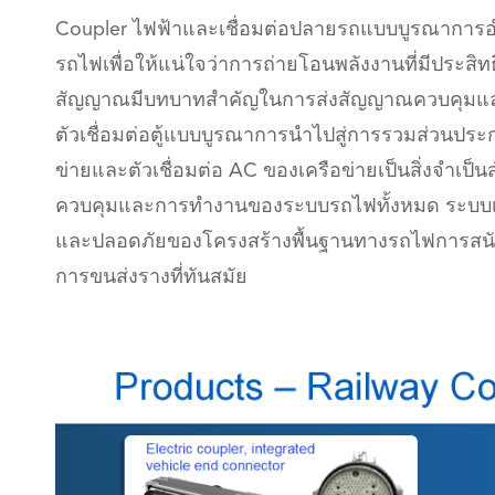
Coupler ไฟฟ้าและเชื่อมต่อปลายรถแบบบูรณาการ
รถไฟเพื่อให้แน่ใจว่าการถ่ายโอนพลังงานที่มีประส
สัญญาณมีบทบาทสำคัญในการส่งสัญญาณควบคุมและก
ตัวเชื่อมต่อตู้แบบบูรณาการนำไปสู่การรวมส่วนปร
ข่ายและตัวเชื่อมต่อ AC ของเครือข่ายเป็นสิ่งจำเ
ควบคุมและการทำงานของระบบรถไฟทั้งหมด ระบบเชื่อมต่อ
และปลอดภัยของโครงสร้างพื้นฐานทางรถไฟการสนั
การขนส่งรางที่ทันสมัย