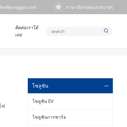
ales@yonggui.com
ภาษาอังกฤษแบบสบายๆ

ติดต่อเราได้

เลย
โซลูชัน

โซลูชัน EV
ไฟ
โซลูชันการชาร์จ