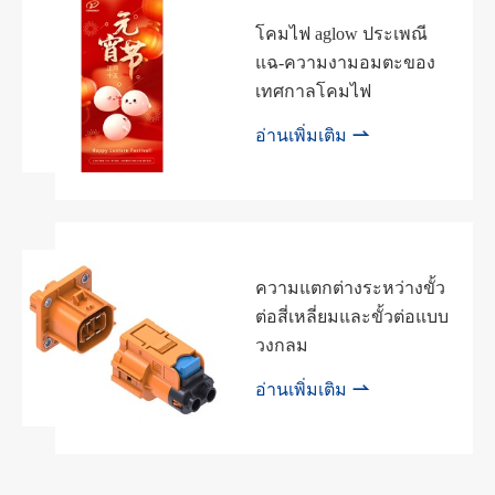
โคมไฟ aglow ประเพณี
แฉ-ความงามอมตะของ
เทศกาลโคมไฟ

อ่านเพิ่มเติม
ความแตกต่างระหว่างขั้ว
ต่อสี่เหลี่ยมและขั้วต่อแบบ
วงกลม

อ่านเพิ่มเติม