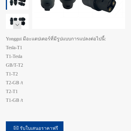

Yonggui มีอะแดปเตอร์ที่มีรูปแบบการแปลงต่อไปนี้:
Tesla-T1
T1-Tesla
GB/T-T2
T1-T2
T2-GB /t
T2-T1
T1-GB /t

รับใบเสนอราคาฟรี