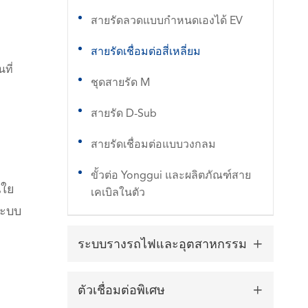
สายรัดลวดแบบกำหนดเองได้ EV
ม
สายรัดเชื่อมต่อสี่เหลี่ยม
ที่
ชุดสายรัด M
สายรัด D-Sub
สายรัดเชื่อมต่อแบบวงกลม
ขั้วต่อ Yonggui และผลิตภัณฑ์สาย
นใย
เคเบิลในตัว
ระบบ
ระบบรางรถไฟและอุตสาหกรรม

ตัวเชื่อมต่อพิเศษ
