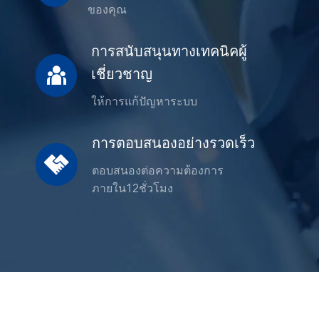
ของคุณ
การสนับสนุนทางเทคนิคผู้

เชี่ยวชาญ
ให้การแก้ปัญหาระบบ
การตอบสนองอย่างรวดเร็ว

ตอบสนองต่อความต้องการ
ภายใน12ชั่วโมง