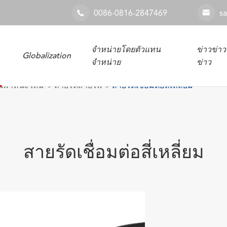
0086-0816-2847469
s


จำหน่ายโดยตัวแทน
ข่าวข่าว
Globalization
จำหน่าย
ข่าว
นพาหนะใหม่
สายรัดสายไฟ
สายรัดเชื่อมต่อสี่เหลี่ยม
ระบบรางรถไฟและอุตสาหกรรม
สายรัดเชื่อมต่อสี่เหลี่ยม