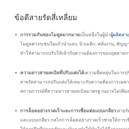
ข้อดีสายรัดสี่เหลี่ยม
การรวมกันของโมดูลมากมาย:
เป็นหนึ่งในผู้นำ
ผู้ผลิตสา
โมดูลต่างๆเช่นใยแก้วนำแสง, นิวเมติก, พลังงาน, สั
ทำให้สามารถปรับให้เข้ากับความต้องการของอุตสาห
ความยาวสายเคเบิลที่ปรับแต่งได้:
ความยืดหยุ่นในการปร
สายรัดสามารถปรับแต่งให้เหมาะกับความต้องการเฉพาะข
สถานการณ์ที่ความยาวสายเคเบิลมาตรฐานอาจไม่เพีย
การล็อคอย่างรวดเร็วและการเชื่อมต่อแบบเกลียว:
สายรั
และแบบเกลียว กลไกการล็อคอย่างรวดเร็วช่วยให้การเช