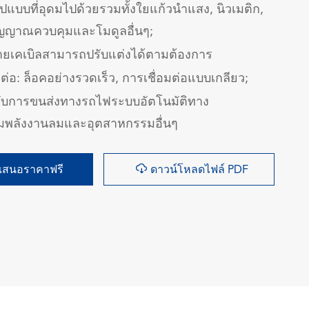
ูปแบบที่อุดมไปด้วยรวมทั้งใยแก้วนำแสง, นิวเมติก,
ัญญาณควบคุมและโมดูลอื่นๆ;
ยเคเบิลสามารถปรับแต่งได้ตามต้องการ
อมต่อ: ล็อคอย่างรวดเร็ว, การเชื่อมต่อแบบเกลียว;
ับการขนส่งทางรถไฟระบบอัตโนมัติทาง
มพลังงานลมและอุตสาหกรรมอื่นๆ

เสนอราคาฟรี
ดาวน์โหลดไฟล์ PDF
询