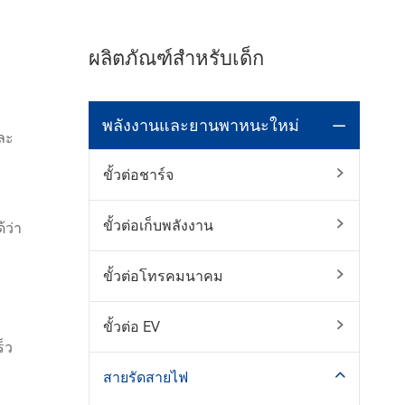
ผลิตภัณฑ์สำหรับเด็ก
พลังงานและยานพาหนะใหม่

ละ
ขั้วต่อชาร์จ

ขั้วต่อเก็บพลังงาน

้ว่า
ขั้วต่อโทรคมนาคม

ขั้วต่อ EV

็ว
ว
สายรัดสายไฟ
