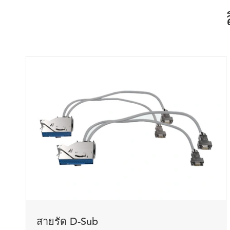
สายรัด D-Sub