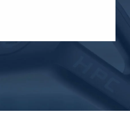
WhatsApp (如 +85291234567)
邮箱