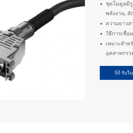
ชุดโมดูลมีร
พลังงาน, ส
ความยาวสา
วิธีการเชื่
เหมาะสำหร
อุตสาหกรร

รับใบ
在线咨