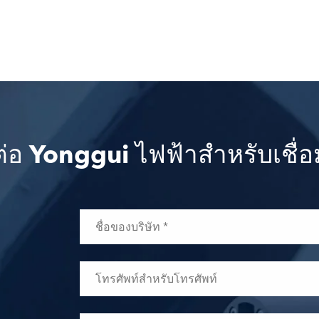
ต่อ Yonggui ไฟฟ้าสำหรับเชื่อ