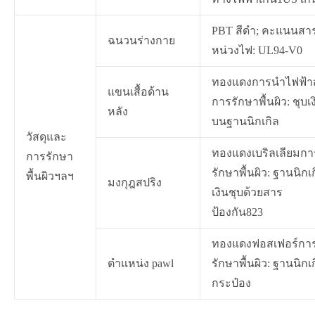
PBT สีดำ; คะแนนสา
ฉนวนร่างกาย
หน่วงไฟ: UL94-V0
ทองแดงการนำไฟฟ้าส
แขนเสื้อด้าน
การรักษาพื้นผิว: ชุบเง
หลัง
บนฐานนิกเกิล
วัสดุและ
ทองแดงเบริลเลียมกา
การรักษา
รักษาพื้นผิว: ฐานนิกเ
พื้นผิวฯลฯ
มงกุฎสปริง
เงินชุบด้วยสาร
ป้องกัน823
ทองแดงฟอสเฟอร์กา
ตำแหน่ง pawl
รักษาพื้นผิว: ฐานนิกเ
กระป๋อง