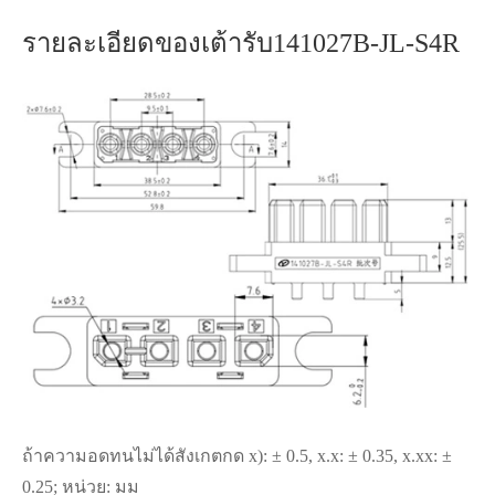
รายละเอียดของเต้ารับ141027B-JL-S4R
ถ้าความอดทนไม่ได้สังเกตกด x): ± 0.5, x.x: ± 0.35, x.xx: ±
0.25; หน่วย: มม