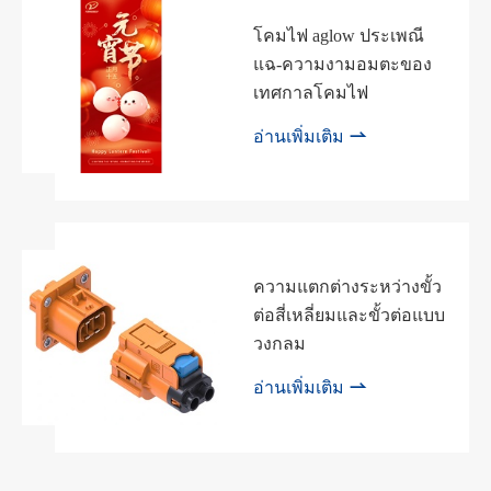
โคมไฟ aglow ประเพณี
แฉ-ความงามอมตะของ
เทศกาลโคมไฟ

อ่านเพิ่มเติม
ความแตกต่างระหว่างขั้ว
ต่อสี่เหลี่ยมและขั้วต่อแบบ
วงกลม

อ่านเพิ่มเติม