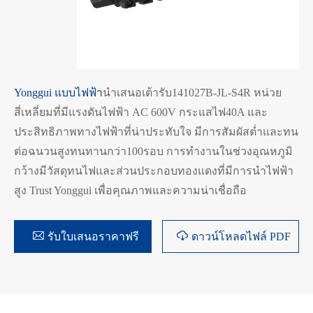
Yonggui แบบไฟฟ้า
นำเสนอเต้ารับ141027B-JL-S4R หน่วย
สี่เหลี่ยมที่มีแรงดันไฟฟ้า AC 600V กระแสไฟ40A และ
ประสิทธิภาพทางไฟฟ้าที่น่าประทับใจ มีการสัมผัสต่ำและทน
ต่อฉนวนสูงทนทานกว่า100รอบ การทำงานในช่วงอุณหภูมิ
กว้างมีวัสดุทนไฟและส่วนประกอบทองแดงที่มีการนำไฟฟ้า
สูง Trust Yonggui เพื่อคุณภาพและความน่าเชื่อถือ


รับใบเสนอราคาฟรี
ดาวน์โหลดไฟล์ PDF