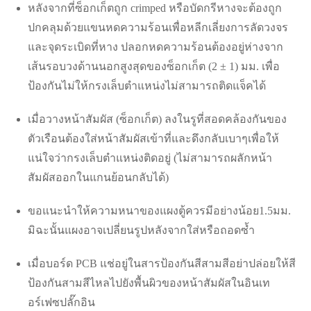
หลังจากที่ซ็อกเก็ตถูก crimped หรือบัดกรีหางจะต้องถูก
ปกคลุมด้วยแขนหดความร้อนเพื่อหลีกเลี่ยงการลัดวงจร
และจุดระเบิดที่หาง ปลอกหดความร้อนต้องอยู่ห่างจาก
เส้นรอบวงด้านนอกสูงสุดของซ็อกเก็ต (2 ± 1) มม. เพื่อ
ป้องกันไม่ให้กรงเล็บตำแหน่งไม่สามารถติดแจ็คได้
เมื่อวางหน้าสัมผัส (ซ็อกเก็ต) ลงในรูที่สอดคล้องกันของ
ตัวเรือนต้องใส่หน้าสัมผัสเข้าที่และดึงกลับเบาๆเพื่อให้
แน่ใจว่ากรงเล็บตำแหน่งติดอยู่ (ไม่สามารถผลักหน้า
สัมผัสออกในแกนย้อนกลับได้)
ขอแนะนำให้ความหนาของแผงตู้ควรมีอย่างน้อย1.5มม.
มิฉะนั้นแผงอาจเปลี่ยนรูปหลังจากใส่หรือถอดซ้ำ
เมื่อบอร์ด PCB แช่อยู่ในสารป้องกันสีสามสีอย่าปล่อยให้สี
ป้องกันสามสีไหลไปยังพื้นผิวของหน้าสัมผัสในอินเท
อร์เฟซปลั๊กอิน