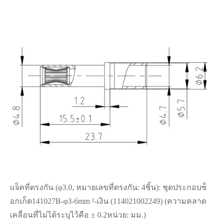
แจ็คที่ตรงกัน (φ3.0, หมายเลขที่ตรงกัน: 4ชิ้น): ชุดประกอบซ็
อกเก็ต141027B-φ3-6mm ²-เงิน (114021002249) (ความคลาด
เคลื่อนที่ไม่ได้ระบุไว้คือ ± 0.2หน่วย: มม.)