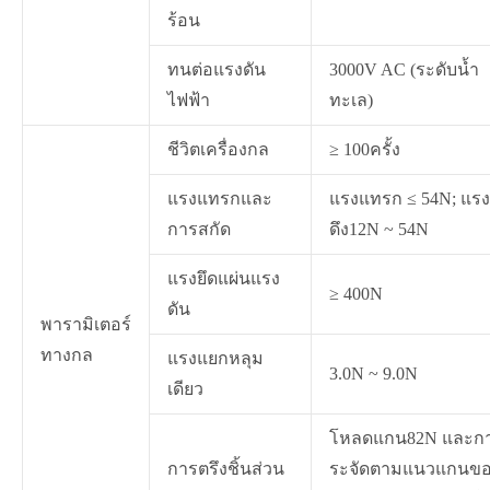
ร้อน
ทนต่อแรงดัน
3000V AC (ระดับน้ำ
ไฟฟ้า
ทะเล)
ชีวิตเครื่องกล
≥ 100ครั้ง
แรงแทรกและ
แรงแทรก ≤ 54N; แรง
การสกัด
ดึง12N ~ 54N
แรงยึดแผ่นแรง
≥ 400N
ดัน
พารามิเตอร์
ทางกล
แรงแยกหลุม
3.0N ~ 9.0N
เดียว
โหลดแกน82N และก
การตรึงชิ้นส่วน
ระจัดตามแนวแกนข
在线咨询