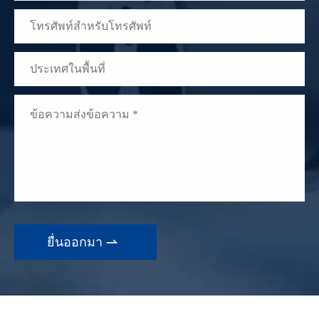

WhatsApp (如 +85291234567)